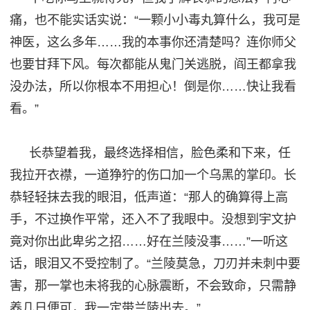
痛，也不能实话实说
：
“一颗小小毒丸算什么，我可是
神医，这么多年……我的本事你还清楚吗？连你师父
也要甘拜下风。每次都能从鬼门关逃脱，阎王都拿我
没办法，所以你根本不用担心！倒是你……快让我看
看。”
长恭望着我，最终选择相信，脸色柔和下来，任
我拉开衣襟，一道狰狞的伤口加一个乌黑的掌印。长
恭轻轻抹去我的
眼泪
，低声道：
“那人的确算得上高
手，不过换作平常，还入不了我
眼
中。没想到宇文护
竟
对你出此卑劣之招
……好在兰陵没事……”一听这
话，眼泪又不受控制了。“兰陵莫
急
，刀刃并未刺中要
害，那一掌也未将我的心脉震
断
，不会致命，只需静
养几日便可，我一定带兰陵出
去
。
”