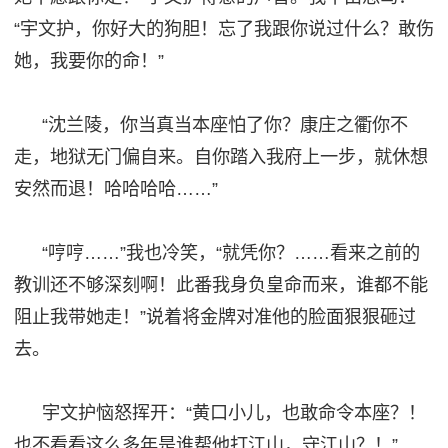
“宇文护，你好大的狗胆！忘了我跟你说过什么？敢伤
她，我要你的命！”
“沈兰陵，你当真当本座怕了你？康庄之衢你不
走，地狱无门偏自来。自你踏入我府
上
一步，就休想
安然而退！哈哈哈哈
……”
“哼哼……”我也冷笑，“就凭你？……看来之前的
教训还不够深刻啊！此番我身负皇命而来，谁都不能
阻止我带她走！”说着将金牌对准他的脸面狠狠砸过
去。
宇文护恼怒挥开
：
“黄口小儿，也敢命令本座？！
也不看看这么多年是谁帮他打江山，守江山？！”