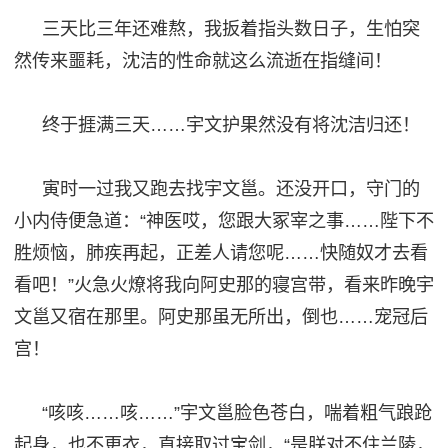
三天比三年还难熬，我扳着指头数日子，生怕突
然传来噩耗，沈洁的性命就这么流逝在
指
缝间！
终于捱满三天
……宇文护果然没有将沈洁归还！
寅时一过我又跑去找宇文邕。还没开口，守门的
小
内侍
便急道：
“神医
哎
，您跟大冢宰之事
……陛下
不
胜烦恼
，肺疾
再起
，正差人请您呢
……快随奴才去看
看吧！”火急火燎将我向阿史那的寝宫带，看来昨晚宇
文邕又宿在那里。阿史那虽无所出，倒也……宠冠后
宫！
“咳咳……咳……”宇文邕脸色苍白，喘着粗气踉跄
起身，也不更衣，直接取过宝剑
，
“是朕对不
住
兰陵，