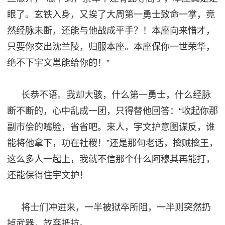
眼了。玄铁入身，又挨了大周第一
勇士
致命一掌，竟
然经脉未断，还能与他战成平手？！本座向来惜才，
只要你交出沈兰陵，归服本座。本座保你一
世
荣华，
绝不下宇文邕能给你的！
”
长恭不语。我却大骇，什么第一
勇士
，什么经脉
断不断的，心中乱成一团，只得替他回答：
“收起你那
副市侩的嘴脸，省省吧。来人，宇文护意图谋反，谁
能将他拿下，功在社稷！”还是那句老话，擒贼擒王，
这么多人一起上，我就不信那个什么阿穆其再能打，
还能保得住
宇文护
！
将士们冲进来，一半被狱卒所阻，一半则突然扔
掉武器，放弃抵抗。