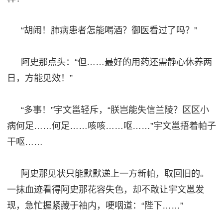
“胡闹！肺病患者怎能喝酒？御医看过了吗？”
阿史那点头：
“但……最好的用药还需静心休养两
日，方能见效！”
“多事！”宇文邕轻斥
，
“朕岂能失信兰陵？区区小
病何足……何足……咳咳……呕……”宇文邕捂着帕子
干呕……
阿史那见状只能默默递上一方新帕，取回旧的。
一抹血迹看得阿史那花容失色，却不敢让宇文邕发
现，急忙握紧藏于袖内，哽咽道：
“陛下……”