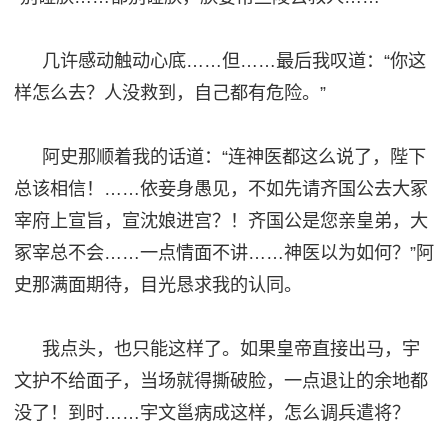
几许感动触动心底
……
但
……
最后我叹道
：
“你这
样怎么去？人没救到，自己都有危险。”
阿史那顺着我的话道：
“连神医都这么说了，陛下
总该相信！……依妾身愚见，不如先请齐国公去大冢
宰府上宣旨，宣沈娘进宫？！齐国公是您亲皇弟，大
冢宰总不会……一点情面不讲……神医以为如何？”阿
史那满面期待，目光恳求我的认同。
我点头，也只能这样了。如果皇帝直接出马，宇
文护不给面子，当场就得撕破脸，一点退让的余地都
没了！到时
……宇文邕病成这样，怎么调兵遣将？