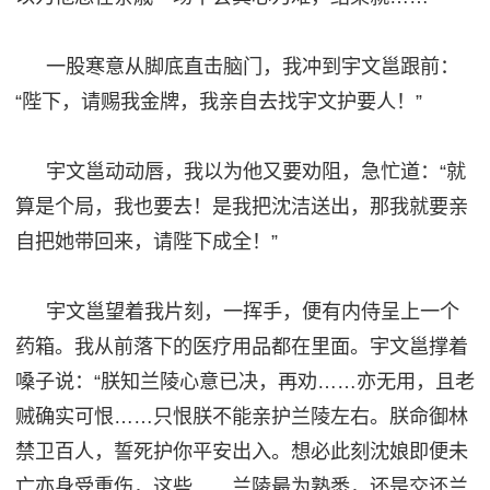
一股寒意从脚底直击脑门，我冲到宇文邕跟前
：
“陛下，请赐我金牌，我亲自去找宇文护要人！”
宇文邕动动唇，我以为他又要劝阻，
急忙
道：
“就
算是个局，我也要去！是我把沈洁送出，那我就要亲
自把她带回来，请陛下成全！”
宇文邕望着我片刻，一挥手，便有内侍呈上一个
药箱。我从前落下的医疗用品都在里面。宇文邕撑着
嗓子说：
“朕知兰陵心意已决，再劝……亦无用，且老
贼确实可
恨
……只恨朕不能亲护兰陵左右。朕命
御林
禁卫
百人，誓死护你平安出入。想必此刻沈娘即便未
亡亦身受重伤，这些
……兰陵最为熟悉，还是交还兰