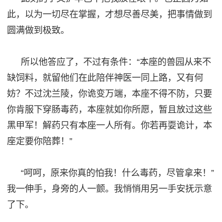
此，以为一切尽在掌握，才想尽善尽美，把事
情
做到
圆满做到极致。
所以他答应了，不过有条件
：
“本座的兽园从来不
缺饲料，就留他们在此陪伴神医一同上路，又有何
妨？不过沈兰陵，你诡变
万端
，本座不得不防，只要
你肯服下穿肠毒药，本座就如你所愿，暂且放过这些
黑甲军！解药只有本座一人所有。你
若
再耍
诡计
，本
座
定要
你陪葬！
”
“呵呵，原来你真的怕我！什么毒药，尽管拿来！”
我一伸手，身旁的人一颤。我悄悄
用另一手
安抚
示意
了下。