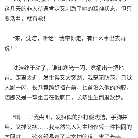
这几天的非人待遇肯定又刺激了她的精神状态，但只
要活着，就有救！
“来，沈洁，听话！我带你走，有什么事出去再
说！”
沈洁终于动了，谁知寒光一闪，竟捅出一把匕
首。距离太近，发生得又太突然，我毫无防范，只觉
人影一闪，长恭竟跨步挡在前，匕首没入他的胸膛，
随即又是一掌重击在他胸口，长恭生生倒退数步。
“啊……”我尖叫，发疯似的扑打假沈洁，手脚并
用，又抓又挠……我竟然先入为主地仅凭一件相同的
衣服就……这么轻易着了宇文护的道，害了长恭……