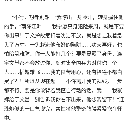
“不行，想都别想！”我惊出一身冷汗，转身握住他
的手，“南陈江畔……我宁愿只身犯险来周，就是不要
你出事！宇文护故意扣着沈洁不放，就是想让我着急
失了方寸，一头栽进
他布
好的
陷阱
……功夫再好，也
怕暗箭难防。你一人能打几个？要是暴露了身份，连
宇文邕都不会放过你，到时集全国兵力
对付你
一个
人
……插翅难飞……我的良苦用心，还有牺牲不都白
费了？！所以从现在起……不许离开我的视线，一步
都不行。要是你敢背着我擅自行动的话，我……我就
嫁给宇文邕！别告诉我你看不出来，他想我留下！”连
珠炮似的一口气说完，索性将他整条胳膊紧紧抱在怀
中。