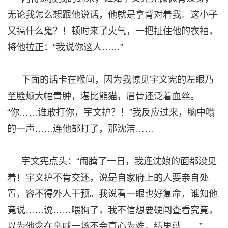
无论我怎么想跟他说话，他就是拿背对着我。这小子
又搞什么鬼？！顿时来了火气，一把扯住他的衣袖，
将他拉正
：
“我说你这人……”
下面的话卡在喉间，因为我惊见宇文宪的左眼乃
至脸颊大幅青肿，堪比熊猫
，
眉骨还泛着血丝。
“你……谁敢打你，宇文护？！”我反应过来，脑中嗡
的一声……连他都打了，那沈洁……
宇文宪点头
：
“闹腾了
一日
，我连沈娘的面都没见
着！宇文护不肯交还，说是自家府上的人要亲自处
置，容不得外人
干预
。我说看一眼也好复命，谁知他
竟说
……说……喂狗了，我不信想要硬闯查看究竟，
以为他念在亲戚一场不会真心为难，结果就……”