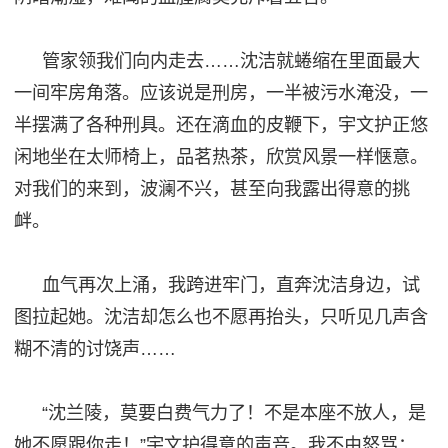
管家领我们向内走去
……沈洁就蜷缩在里面最大
一间牢房角落。应该说是刑房，一半被污水淹没，一
半摆满了各种刑具。还在滴血的皮鞭下，宇文护正悠
闲地坐在太师椅上，品茗热茶，欣赏风景一样惬意。
对我们的来到，波澜不
兴
，甚至向我露出得意的挑
衅。
血气再次上涌，我跨进牢门，直奔沈洁身边，试
图拉起她。沈洁却怎么也不愿再抬头，只听见几声含
糊不清的讨饶声
……
“沈兰陵，
莫
要白费气
力
了！不是本座不放人，是
她不愿跟你走！
”宇文护得意的声音。我不由怒骂：