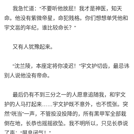
我急忙道：
“不要听他放屁！我才是神医，知天
命。他没有紫
微
帝星，命犯贱格。你们想想单凭他和
宇文邕的年纪，谁比较命长？
”
又有人犹豫起来。
“沈兰陵，本座定
将你凌迟
！
”宇文护切齿，最忌讳
别人说他没有帝
命
。
最后仍有不到三分之一的人愿意追随我，
和
宇文
护的人马打起来
……宇文护既不意外，也不慌张。突
然“咣当”一声，不管投
没
投降的，所有黑甲军全部栽
倒在地，长恭也摇摇欲坠。我不明所以，
只
见长恭说
了声：
“屏息闭气！”