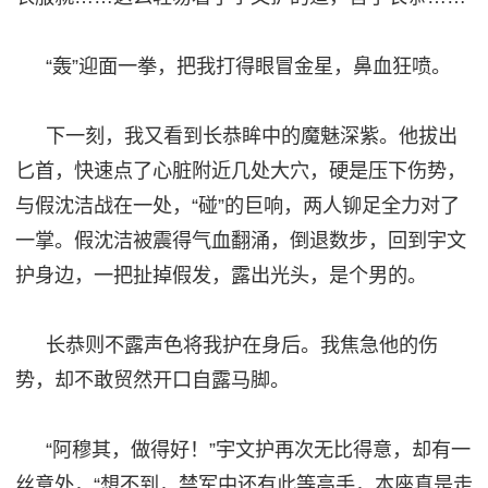
“轰”迎面一拳，把我打得眼冒金星，鼻血狂喷。
下一刻，我又看到长恭眸中的魔魅深紫。他拔出
匕首，快速点了心脏附近几处大穴，硬是压下伤势，
与假沈洁战在一处，
“碰”的巨响，两人
铆
足全力
对
了
一掌。假沈洁被震得气血翻涌，倒退数步，回到宇文
护身边，一把扯掉假发，露出光头，是个男的。
长恭则不露声色将我护在身后。我焦急他的伤
势，却不敢贸然开口自露马脚。
“阿穆其，做得好！”宇文护再次无比得意，却有一
丝意外
，
“想不到，
禁
军中还有
此等
高手，本座真是走