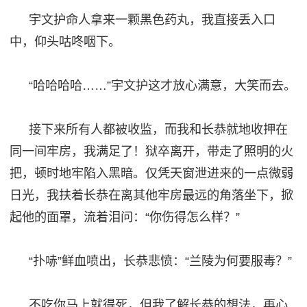
宇文护命人拿来一颗黑色药丸，我直接丢入口
中，仰头咕咚咽下。
“哈哈哈哈……”宇文护这才放心满意，大笑而去。
接下来所有人都被收监，而我
和
长恭就地收押在
同一间牢房
，我满足了
！狱卒离开，带走了照明的火
把，顿时地牢陷入黑暗。仅凭天窗泄进来的一点微弱
日光，我扶着长恭
在离其他
牢房最远的角落坐下，
掀
起
他的面
罩
，流着泪问：
“你伤
得
怎么样？
”
“扑哧”鲜血喷出，长恭悲愤：“兰陵为何要服毒？”
不吃你马上就得死，但我了解长恭的想法，再心