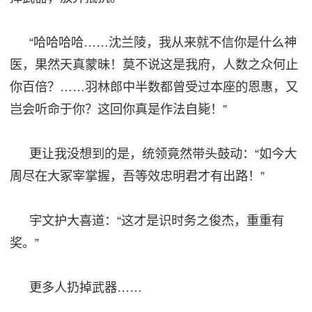
“哈哈哈哈……沈兰陵，我从来就不信你是什么神
医，果然天真蒙昧！莫不说这是我府，人数之众何止
你百倍？……羽林郎中半数都曾受过本座的恩惠，又
岂会听命于你？这回你真是作法自毙！”
更让我没想到的是，统领竟然带头鼓动：
“如今大
周尽在大冢宰掌握，吾等效忠明君才有
出路
！
”
宇文护大喜道：
“这才是识时务
之
俊杰，重重有
奖。
”
更多人扔掉武器
……