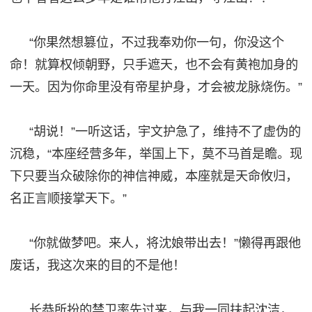
“你果然想篡位，不过我奉劝你一句，你没这个
命！就算权倾朝野，只手遮天，也不会有
黄
袍加身的
一天。因为你命里没有帝星护身，才会被龙脉烧伤。
”
“胡说！”一听这话，宇文护急了，维持不了虚伪的
沉稳，“本座经营多年，举国上下，莫不马首是瞻。现
下
只要当众破除你的神信神威，本座就是天命
攸
归，
名正言顺
接掌天下。
”
“你就做梦吧。来人，将沈娘带出去！”懒得再跟他
废话，我这次来的目的不是他！
长恭所扮的禁卫率先过来，与我一同扶起沈洁，