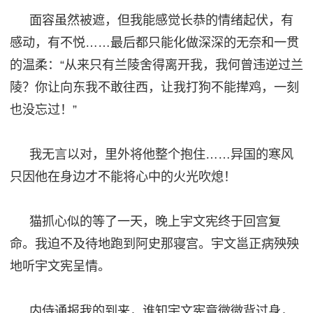
面容虽然被遮，但我能感觉长恭的情绪起伏，有
感动，有不悦
……最后都只能化做深深的无奈和一贯
的温柔：“从来只有兰陵舍得离开我，我何曾违逆过兰
陵？你让向东我不敢往西，让我打狗不能撵鸡，一刻
也没忘过！”
我无言以对，里外将他整个抱住
……异国的寒风
只因他在身边才不能将心中的火光吹熄！
猫抓心似的等了一天，
晚上
宇文宪终于回宫复
命。我迫不及待地跑到阿史那寝宫。宇文邕正病殃殃
地听宇文宪呈情。
内侍通报我的到来，谁知宇文宪竟微微背过身，