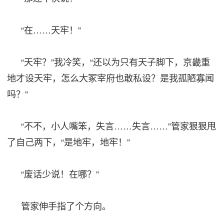
“在……天牢！”
“天牢？”我冷笑，“
还
以为只有天子脚下，京畿重
地才设天牢，怎么大冢宰府也敢私设？是我孤陋寡闻
吗？
”
“不不，小人嘴笨，失言……失言……”管家狠狠甩
了自己两下
，
“是地牢，地牢！”
“废话少说！在哪？”
管家伸手指了个方向。