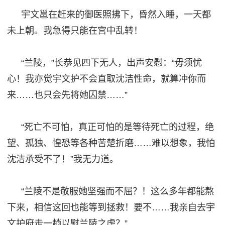
宇文邕在赶来的御医照拂下，昏然入睡，一天都
未上朝。我急得只能在宫中乱转！
“兰陵，”长恭见四下无人，出声安慰：“
毋须
忧
心！我亦觉宇文护不会直取沈洁性命，就算冲你而
来
……也只会先将她囚禁……”
“死亡不可怕，真正可怕的是等待死亡的过程，绝
望、孤独、惶恐等各种苦楚折磨……难以想象，我怕
沈洁承受不了！”我无力道。
“兰陵不是
敬服
她坚
强而
不屈？！这么多年都能熬
下来，相信这
回
也能等到拯救！要不
……我亲自去宇
文护府走一趟以慰兰陵之虑？”