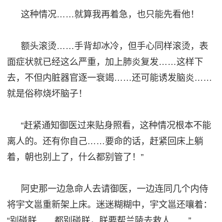
这种情况
……就算我再着急，也只能先看他！
额头滚烫
……手背却冰冷，但手心同样滚烫，表
面症状就已经这么严重，加上肺炎复发……这样下
去，不但内脏器官逐一衰竭……还可能诱发脑炎……
就是俗称烧坏脑子！
“赶紧通知御医过来贴身照看，这种情况根本不能
离人的。还有你自己……要命的话，赶紧回床上躺
着，朝也别上了，什么都别管了！”
阿史那一边急命人去请御医，一边连同几个内侍
将宇文邕重新架上床。迷迷糊糊中，宇文邕还嚷着：
“别碰朕……
都
别碰朕，朕要帮兰陵去救人
……”