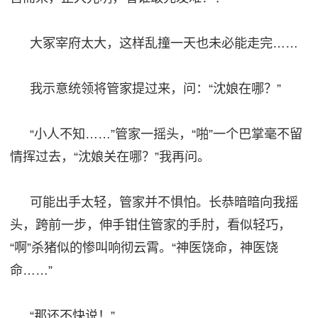
大冢宰府太大，这样乱撞一天也未必能走完
……
我示意统领将管家提过来，问：
“沈娘在哪？”
“小人不知……”管家一摇头，“啪”一个巴掌毫不留
情挥过去，“沈娘关在哪？”我再问。
可能出手太轻，管家并不惧怕。长恭暗暗向我摇
头，跨
前一步
，伸手钳住管家的手肘，看似轻巧，
“啊”杀猪似的惨叫响彻云霄。“神医饶命，神医饶
命……”
“那还不快说！”