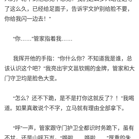
了这么久
，已经给足面子，告诉宇文护别给脸不要，
你给我闪一边去！
”
“你……”管家指着我……
我挥开他的手指
：
“你什么你？不知道我是谁，总
该认识这个吧？”我亮出宇文邕钦赐的金牌，管家和大
门守卫均是脸色大变。
“怎么？还不下跪，是不是打你这就反了？！”我喝
道。如果真敢说个不字，立马就有理由全部拿下。
“呼”一声，管家跟守门护卫全都识时务跪下，虽有
不甘，还是山呼万岁。“哗啦……哗啦……”厚重的朱