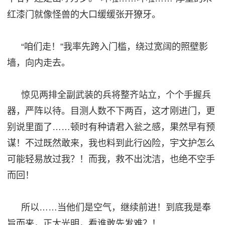
红漆门就像怪兽的大口缓缓张开獠牙。
“咱们走！”我率先跨
入
门槛，绕过宽阔的照壁影
墙，向内走去。
惊见两排全副武装的兵将整齐站立，个个手握兵
器，严阵以待。目测人数不下两百，这才刚进门，更
别说里面了
……顿时有种请君入瓮之感，果然早有预
谋！不过既然敢来，我也料到此行凶险，宇文护怎么
可能轻易放过我？！而我，救不出沈洁，也绝不空手
而回！
所以
……当他们是空气，继续前进！到底我是奉
旨而来，正大光明，看谁敢先发难？！