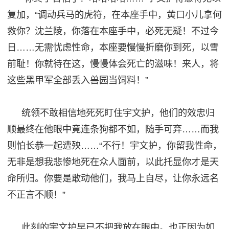
复加，
“调动兵马的虎符，在本座手中，黄口小儿拿
何
救你？沈兰陵，你落在本座手
中
，必死无疑！不过今
日
……无需忧虑性命，本座要慢慢折磨你到死，以雪
前耻！你就待在这，慢慢体会
死亡
的滋味！来人，将
这些黑甲军全部丢入兽园当饲料！
”
统领不敢相信地死死盯住宇文护，他们的效忠归
顺最终在他眼中竟连条狗都不如，随手可弃
……而我
则怕长恭一起遭殃……“不行！宇文护，你留我性命，
无非是想我悲惨地死在众
人
面前，以此托显你才是天
命所归。你要是敢动他们，我马上自尽，让你永远名
不正言不顺！
”
此刻的宇文护早已不把我放在眼中。也正因为如