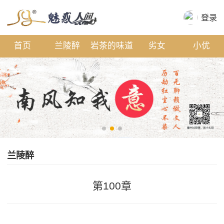
登录
首页
兰陵醉
岩茶的味道
劣女
小优
剧本区
联系
兰陵醉
第100章