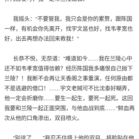
我摇头：
“不要管我，我只会是你的累赘，跟陈国
一样，有机会你先离开，找宇文邕也好，找韦孝宽也
好，出去再想办法回来救我！”
长恭不悦，无奈道：
“难道如今……我在兰陵心中
还不如韦孝宽值得信赖？经历陈国我多痛恨自己抛下
兰陵？！我断不会再让天香阁之事重演，任何
原由
都
不是逃避的借口！
……宇文老贼可不比沈泰好糊弄，
他一定会折磨你……要
生
一起
生
，要死一起死。这回
我要
和
兰陵一起正面突围，与他血战到底
……”鲜血再
次从他的口角渗出，双目喷火。
“别说了……”我忍不住捂
上
他的双目，将脸贴在他