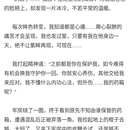
的脸颊上，却发现一片冰冷，不若平常的温暖。
每次眸色转变，我知道都是心痛
……撕心裂肺的
痛苦才会呈现。我也发过誓，只要有我在他身边一
天，绝不让紫眸再现，可现在……
我打起精神道
：
“之前都是你在保护我，如今难得
有机会换我守护你一回。你就安心养伤，其他交给我
来应对。我不懂什么内功心法，但外伤……我的药箱
呢？”
牢房绕了一圈，终于看到原先不知由谁保管的药
箱，遭遇混乱后正被弃落一角。我捡起地上的
棍子
去
够，太短了，又拿下牢房中的皮鞭去试，还是够不