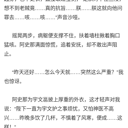
想不到老贼竟
……
真
的
抗旨
……朕……朕这就向他问
罪去……咳……咳……”声音沙哑。
摇晃两步，病躯便支撑不住，扶着
墙
柱揪着胸口
猛咳。阿史那满面惊慌，追着安抚，却不敢出声阻
止。
“昨天还好……怎么今天就……突然这么严重？”我
也惊讶。
阿史那为宇文邕披上厚
重
的外衣
，这才轻声对我
说
：
“陛下一直为宇文护之事烦忧，又怕神医不高
兴……昨晚多饮了几杯，不慎着了风寒，便成……这
样！”