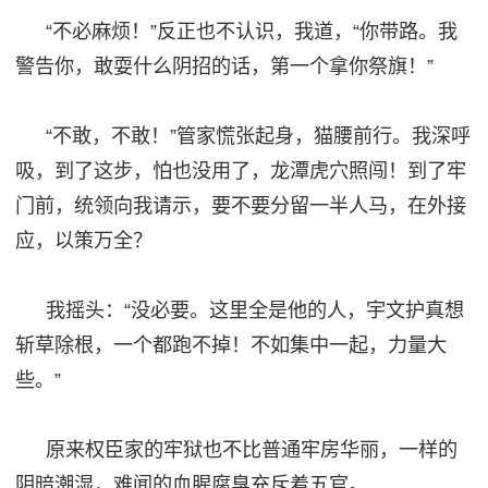
“不必麻烦！”反正也不认识，我道
，
“你带路。我
警告你，敢耍什么阴招的话，第一个拿你祭旗！”
“不敢，不敢！”管家慌张起身，猫腰前行。我深呼
吸，到了这步，怕也没用了，龙潭虎穴照闯！到了牢
门
前
，统领向我请示，要不要分留一半人马，在外接
应，以策万全？
我摇头：
“没必要。这里全是他的人，宇文护真想
斩草除根，一个都跑不掉！不如集中一起，力量大
些。”
原来权臣家的牢狱也不比普通牢房华丽，一样的
阴暗潮湿，难闻的血腥腐臭充斥着五官。