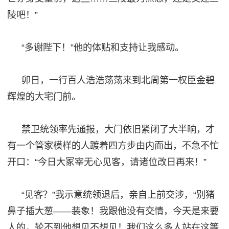
陵吧！”
“多谢陛下！”他的体贴和支持让我感动。
卯日
，一行百人浩浩荡荡来到北周第一权臣金碧
辉煌的大宅门前。
禁卫
统领率先通报，大门依旧紧闭了大半晌，才
有一个管家模样的人踱着四方步由内而出，不急不忙
开口：
“今日大冢宰无心见客，请诸位改日再来！”
“见客？”我示意统领退后，亲自上前交涉
，
“别猪
鼻子插大葱——装象！我跟他没有交情，今天是来要
人的，轮不到他想
见
不想见！我们这么多人站在这等