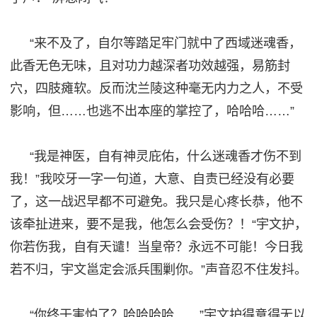
“来不及了，自尔等踏足牢门就中了西域迷魂香，
此香无色无味，且对功力越深者功效越强，易筋封
穴，四肢瘫软。反而沈兰陵这种毫无内力之人，不受
影响，但……也逃不出本座的掌控了，哈哈哈……”
“我是神医，自有神灵庇佑，什么迷魂香才伤不到
我！”我咬牙一字一句道，大意、自责已经没有必要
了，这一战迟早都不可避免。我只是心疼长恭，他不
该牵扯进来，要不是我，他怎么会受伤？！“宇文护，
你若伤我，自有天谴！当皇帝？永远不可能！今日我
若不归，宇文邕定会派兵围剿你。”声音忍不住发抖。
“你终于害怕了？哈哈哈哈……”宇文护得意得
无以